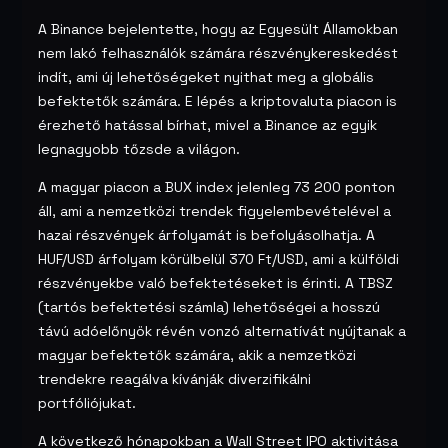
A Binance bejelentette, hogy az Egyesült Államokban
nem lakó felhasználók számára részvénykereskedést
indít, ami új lehetőségeket nyithat meg a globális
befektetők számára. E lépés a kriptovaluta piacon is
érezhető hatással bírhat, mivel a Binance az egyik
legnagyobb tőzsde a világon.
A magyar piacon a BUX index jelenleg 73 200 ponton
áll, ami a nemzetközi trendek figyelembevételével a
hazai részvények árfolyamát is befolyásolhatja. A
HUF/USD árfolyam körülbelül 370 Ft/USD, ami a külföldi
részvényekbe való befektetéseket is érinti. A TBSZ
(tartós befektetési számla) lehetőségei a hosszú
távú adóelőnyök révén vonzó alternatívát nyújtanak a
magyar befektetők számára, akik a nemzetközi
trendekre reagálva kívánják diverzifikálni
portfóliójukat.
A következő hónapokban a Wall Street IPO aktivitása