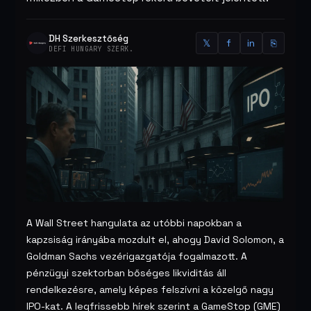
DH Szerkesztőség
𝕏
f
in
⎘
DEFI HUNGARY SZERK.
A Wall Street hangulata az utóbbi napokban a
kapzsiság irányába mozdult el, ahogy David Solomon, a
Goldman Sachs vezérigazgatója fogalmazott. A
pénzügyi szektorban bőséges likviditás áll
rendelkezésre, amely képes felszívni a közelgő nagy
IPO-kat. A legfrissebb hírek szerint a GameStop (GME)