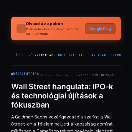
Olvasd az appban
Google Play
Push értesítés minden friss hírről ·
iOS & Android
HÍREK
RÉSZVÉNYPIAC
KRIPTOVALUTÁK
GAZDASÁG
GEOPOLITIK
RÉSZVÉNYPIAC
2026. JÚN.. 13. · 09:56
3 PERC OLVASÁS
Wall Street hangulata: IPO-k
és technológiai újítások a
fókuszban
A Goldman Sachs vezérigazgatója szerint a Wall
Street-en a félelem helyett a kapzsiság dominál,
miközben a GameStop rekord bevételt jelentett.