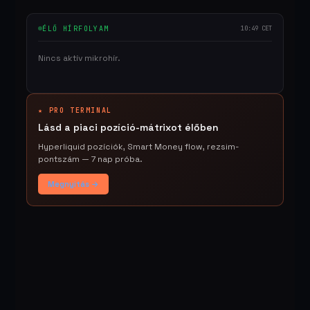
ÉLŐ HÍRFOLYAM
10:49 CET
Nincs aktív mikrohír.
★ PRO TERMINAL
Lásd a piaci pozíció-mátrixot élőben
Hyperliquid pozíciók, Smart Money flow, rezsim-
pontszám — 7 nap próba.
Megnyitás →