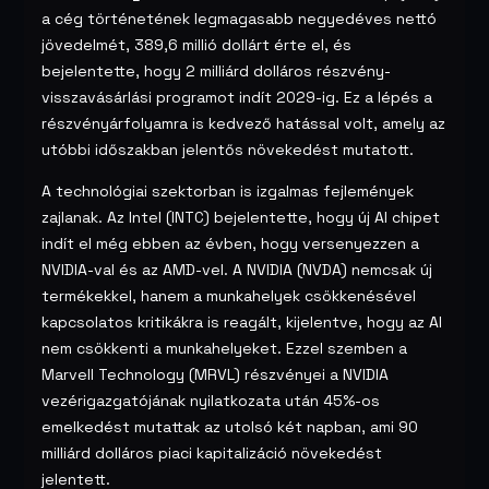
a cég történetének legmagasabb negyedéves nettó
jövedelmét, 389,6 millió dollárt érte el, és
bejelentette, hogy 2 milliárd dolláros részvény-
visszavásárlási programot indít 2029-ig. Ez a lépés a
részvényárfolyamra is kedvező hatással volt, amely az
utóbbi időszakban jelentős növekedést mutatott.
A technológiai szektorban is izgalmas fejlemények
zajlanak. Az Intel (INTC) bejelentette, hogy új AI chipet
indít el még ebben az évben, hogy versenyezzen a
NVIDIA-val és az AMD-vel. A NVIDIA (NVDA) nemcsak új
termékekkel, hanem a munkahelyek csökkenésével
kapcsolatos kritikákra is reagált, kijelentve, hogy az AI
nem csökkenti a munkahelyeket. Ezzel szemben a
Marvell Technology (MRVL) részvényei a NVIDIA
vezérigazgatójának nyilatkozata után 45%-os
emelkedést mutattak az utolsó két napban, ami 90
milliárd dolláros piaci kapitalizáció növekedést
jelentett.