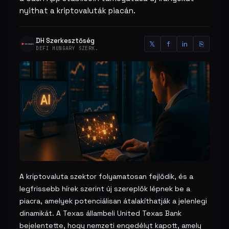
nyithat a kriptovaluták piacán.
DH Szerkesztőség
𝕏
f
in
⎘
DEFI HUNGARY SZERK.
A kriptovaluta szektor folyamatosan fejlődik, és a
legfrissebb hírek szerint új szereplők lépnek be a
piacra, amelyek potenciálisan átalakíthatják a jelenlegi
dinamikát. A Texas állambeli United Texas Bank
bejelentette, hogy nemzeti engedélyt kapott, amely