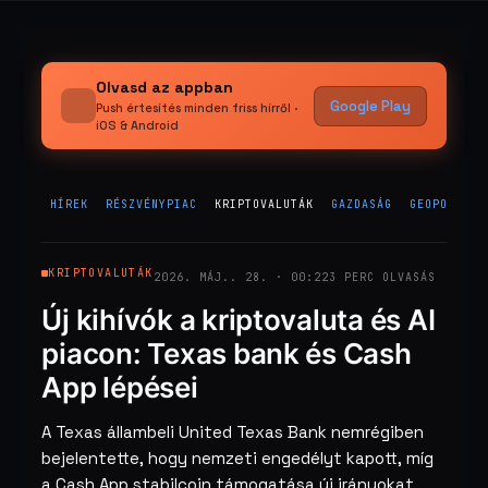
Olvasd az appban
Google Play
Push értesítés minden friss hírről ·
iOS & Android
HÍREK
RÉSZVÉNYPIAC
KRIPTOVALUTÁK
GAZDASÁG
GEOPOLITIK
KRIPTOVALUTÁK
2026. MÁJ.. 28. · 00:22
3 PERC OLVASÁS
Új kihívók a kriptovaluta és AI
piacon: Texas bank és Cash
App lépései
A Texas állambeli United Texas Bank nemrégiben
bejelentette, hogy nemzeti engedélyt kapott, míg
a Cash App stabilcoin támogatása új irányokat