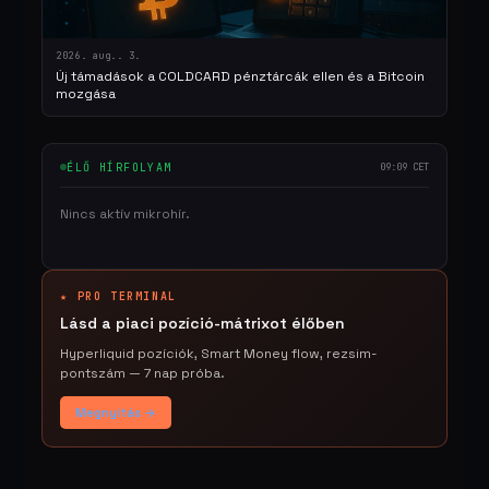
2026. aug.. 3.
Új támadások a COLDCARD pénztárcák ellen és a Bitcoin
mozgása
ÉLŐ HÍRFOLYAM
09:09 CET
Nincs aktív mikrohír.
★ PRO TERMINAL
Lásd a piaci pozíció-mátrixot élőben
Hyperliquid pozíciók, Smart Money flow, rezsim-
pontszám — 7 nap próba.
Megnyitás →