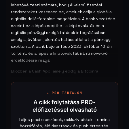
lehetővé teszi számára, hogy AI-alapú fizetési
rendszereket vezessen be, amelyek célja a globális
digitális dollárforgalom megcélzása. A bank vezetése
szerint ez a lépés segíthet a kriptovaluták és a
digitális pénzügyi szolgáltatások integrálásában,
amely a jövőben jelentős hatással lehet a pénzügyi
szektorra. A bank bejelentése 2023. október 10-én
történt, és a lépés a kriptovaluták iránti növekvő
érdeklődésre reagál.
Eközben a Cash App, amely eddig a Bitcoinra
összpontosított, mostantól támogatja a stabilcoin
tranzakciókat is, beleértve az Ethereumot és a
Solanát. A Cash App bejelentése 2023. október 11-én
★ PRO TARTALOM
történt, és ez a lépés a felhasználók számára
A cikk folytatása PRO-
szélesebb körű lehetőségeket kínál a digitális
előfizetéssel olvasható
eszközök kezelésében. A stabilcoinok, mint például a
USDC, egyre népszerűbbek, mivel stabil értéket
Teljes piaci elemzések, exkluzív cikkek, Terminal
hozzáférés, élő riasztások és push értesítés.
képviselnek a volatilis kriptovaluta piacon. A Cash App