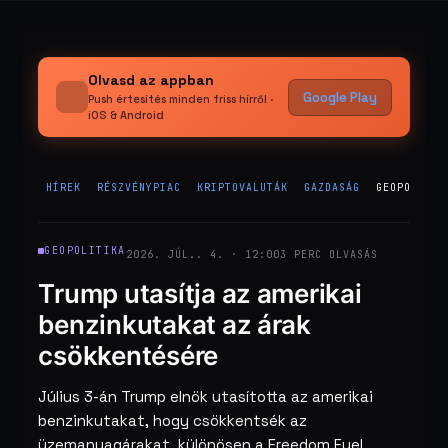
Olvasd az appban
Google Play
Push értesítés minden friss hírről ·
iOS & Android
HÍREK
RÉSZVÉNYPIAC
KRIPTOVALUTÁK
GAZDASÁG
GEOPOLITIK
GEOPOLITIKA
2026. JÚL.. 4. · 12:00
3 PERC OLVASÁS
Trump utasítja az amerikai
benzinkutakat az árak
csökkentésére
Július 3-án Trump elnök utasította az amerikai
benzinkutakat, hogy csökkentsék az
üzemanyagárakat, különösen a Freedom Fuel