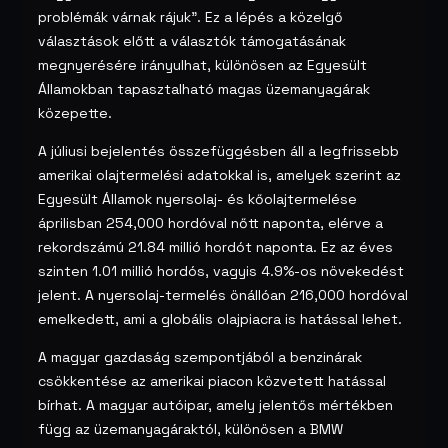
problémák várnak rájuk". Ez a lépés a közelgő
választások előtt a választók támogatásának
megnyerésére irányulhat, különösen az Egyesült
Államokban tapasztalható magas üzemanyagárak
közepette.
A júliusi bejelentés összefüggésben áll a legfrissebb
amerikai olajtermelési adatokkal is, amelyek szerint az
Egyesült Államok nyersolaj- és kőolajtermelése
áprilisban 254,000 hordóval nőtt naponta, elérve a
rekordszámú 21.84 millió hordót naponta. Ez az éves
szinten 1.01 millió hordós, vagyis 4.9%-os növekedést
jelent. A nyersolaj-termelés önállóan 216,000 hordóval
emelkedett, ami a globális olajpiacra is hatással lehet.
A magyar gazdaság szempontjából a benzinárak
csökkentése az amerikai piacon közvetett hatással
bírhat. A magyar autóipar, amely jelentős mértékben
függ az üzemanyagáraktól, különösen a BMW