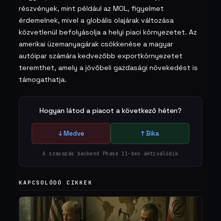
részvények, mint például az MOL, figyelmet
érdemelnek, mivel a globális olajárak változása
közvetlenül befolyásolja a helyi piaci környezetet. Az
amerikai üzemanyagárak csökkenése a magyar
autóipar számára kedvezőbb exportkörnyezetet
teremthet, amely a jövőbeli gazdasági növekedést is
támogathatja.
Hogyan látod a piacot a következő héten?
↓ Medve
↑ Bika
A szavazás backend Phase 11-ben aktiválódik
KAPCSOLÓDÓ CIKKEK