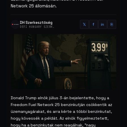
Network 25 állomásán.
DH Szerkesztőség
𝕏
f
in
⎘
DEFI HUNGARY SZERK.
Donald Trump elnök július 3-án bejelentette, hogy a
Freedom Fuel Network 25 benzinkutján csökkentik az
üzemanyagárakat, és arra kérte a többi benzinkutat,
hogy kövessék a példát. Az elnök figyelmeztetett,
hogy ha a benzinkutak nem reagálnak, "nagy