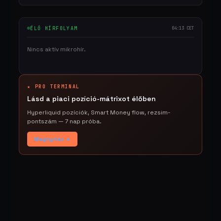
ÉLŐ HÍRFOLYAM
04:13 CET
Nincs aktív mikrohír.
★ PRO TERMINAL
Lásd a piaci pozíció-mátrixot élőben
Hyperliquid pozíciók, Smart Money flow, rezsim-
pontszám — 7 nap próba.
Megnyitás →