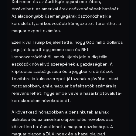
Debrecen és az Audi Győr gyárai esetében,
érzékelheti az amerikai árak csökkenésének hatását.
Az alacsonyabb üzemanyagárak ösztönözhetik a
keresletet, ami kedvezőbb környezetet teremthet a
magyar export számára.
Ezen kívül Trump bejelentette, hogy 635 millió dolláros
jogdíjat kapott egy meme coin és NFT
licencszerződésből, amely újabb jele a digitális
eszközök növekvő szerepének a gazdaságban. A
kriptopiac szabályozása és a jegybanki döntések
továbbra is kulcsszerepet játszanak a jövőbeli piaci
mozgásokban, ami a magyar befektetők számára is
releváns lehet, figyelembe véve a hazai kriptovaluta-
kereskedelem növekedését.
A következő hónapokban a benzinkutak árainak
alakulása és az amerikai olajtermelés növekedése
közvetlen hatással lehet a magyar gazdaságra. A
magyar piacon a BUX index és a hazai olajipari