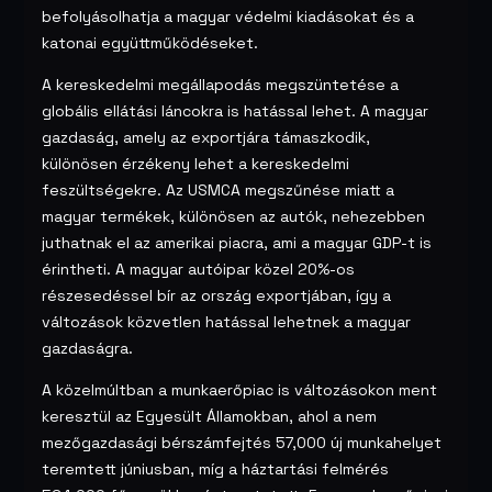
befolyásolhatja a magyar védelmi kiadásokat és a
katonai együttműködéseket.
A kereskedelmi megállapodás megszüntetése a
globális ellátási láncokra is hatással lehet. A magyar
gazdaság, amely az exportjára támaszkodik,
különösen érzékeny lehet a kereskedelmi
feszültségekre. Az USMCA megszűnése miatt a
magyar termékek, különösen az autók, nehezebben
juthatnak el az amerikai piacra, ami a magyar GDP-t is
érintheti. A magyar autóipar közel 20%-os
részesedéssel bír az ország exportjában, így a
változások közvetlen hatással lehetnek a magyar
gazdaságra.
A közelmúltban a munkaerőpiac is változásokon ment
keresztül az Egyesült Államokban, ahol a nem
mezőgazdasági bérszámfejtés 57,000 új munkahelyet
teremtett júniusban, míg a háztartási felmérés