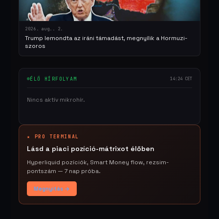
2026. aug.. 2.
Trump lemondta az iráni támadást, megnyílik a Hormuzi-
szoros
ÉLŐ HÍRFOLYAM
14:24 CET
Nincs aktív mikrohír.
★ PRO TERMINAL
Lásd a piaci pozíció-mátrixot élőben
Hyperliquid pozíciók, Smart Money flow, rezsim-
pontszám — 7 nap próba.
Megnyitás →