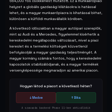
564,000 fős csökkenést mutatott. Ez a munkaerőpiaci
helyzet a globális gazdasági kilátásokra is hatással
lehet, és a magyar munkaerőpiacra is kihatással bírhat,
különösen a külföldi munkavállalók körében.
A következő időszakban a magyar autóipari szereplők,
mint az Audi és a Mercedes, figyelemmel kísérhetik a
kereskedelmi megállapodás változásait, mivel a piaci
kereslet és a termelési költségek közvetlenül
befolyásolják a magyar gazdaság teljesítményét. A
magyar kormány számára fontos, hogy a kereskedelmi
kapcsolatok stabilizálódjanak, és a magyar termékek
versenyképessége megmaradjon az amerikai piacon.
Hogyan látod a piacot a következő héten?
↓ Medve
↑ Bika
A szavazás backend Phase 11-ben aktiválódik