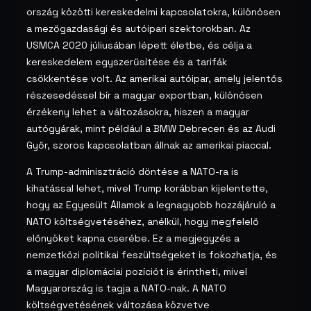
ország közötti kereskedelmi kapcsolatokra, különösen
a mezőgazdasági és autóipari szektorokban. Az
USMCA 2020 júliusában lépett életbe, és célja a
kereskedelem egyszerűsítése és a tarifák
csökkentése volt. Az amerikai autóipar, amely jelentős
részesedéssel bír a magyar exportban, különösen
érzékeny lehet a változásokra, hiszen a magyar
autógyárak, mint például a BMW Debrecen és az Audi
Győr, szoros kapcsolatban állnak az amerikai piaccal.
A Trump-adminisztráció döntése a NATO-ra is
kihatással lehet, mivel Trump korábban kijelentette,
hogy az Egyesült Államok a legnagyobb hozzájáruló a
NATO költségvetéséhez, anélkül, hogy megfelelő
előnyöket kapna cserébe. Ez a megjegyzés a
nemzetközi politikai feszültségeket is fokozhatja, és
a magyar diplomáciai pozíciót is érintheti, mivel
Magyarország is tagja a NATO-nak. A NATO
költségvetésének változása közvetve