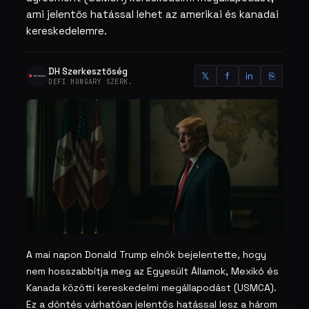
ami jelentős hatással lehet az amerikai és kanadai
kereskedelemre.
DH Szerkesztőség
𝕏
f
in
⎘
DEFI HUNGARY SZERK.
A mai napon Donald Trump elnök bejelentette, hogy
nem hosszabbítja meg az Egyesült Államok, Mexikó és
Kanada közötti kereskedelmi megállapodást (USMCA).
Ez a döntés várhatóan jelentős hatással lesz a három