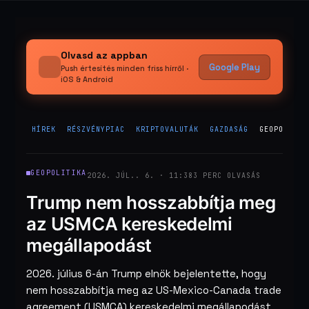
Olvasd az appban
Google Play
Push értesítés minden friss hírről ·
iOS & Android
HÍREK
RÉSZVÉNYPIAC
KRIPTOVALUTÁK
GAZDASÁG
GEOPOLITIK
GEOPOLITIKA
2026. JÚL.. 6. · 11:38
3 PERC OLVASÁS
Trump nem hosszabbítja meg
az USMCA kereskedelmi
megállapodást
2026. július 6-án Trump elnök bejelentette, hogy
nem hosszabbítja meg az US-Mexico-Canada trade
agreement (USMCA) kereskedelmi megállapodást,