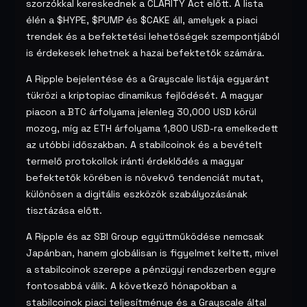
szorzókkal kereskednek a CLARITY Act előtt. A lista
élén a $HYPE, $PUMP és $CAKE áll, amelyek a piaci
trendek és a befektetési lehetőségek szempontjából
is érdekesek lehetnek a hazai befektetők számára.
A Ripple bejelentése és a Grayscale listája egyaránt
tükrözi a kriptopiac dinamikus fejlődését. A magyar
piacon a BTC árfolyama jelenleg 30,000 USD körül
mozog, míg az ETH árfolyama 1,800 USD-ra emelkedett
az utóbbi időszakban. A stabilcoinok és a bevételt
termelő protokollok iránti érdeklődés a magyar
befektetők körében is növekvő tendenciát mutat,
különösen a digitális eszközök szabályozásának
tisztázása előtt.
A Ripple és az SBI Group együttműködése nemcsak
Japánban, hanem globálisan is figyelmet keltett, mivel
a stabilcoinok szerepe a pénzügyi rendszerben egyre
fontosabbá válik. A következő hónapokban a
stabilcoinok piaci teljesítménye és a Grayscale által