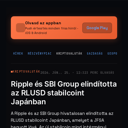
Olvasd az appban
Google Play
Push értesítés minden friss hírről ·
iOS & Android
HÍREK
RÉSZVÉNYPIAC
KRIPTOVALUTÁK
GAZDASÁG
GEOPOLITIK
KRIPTOVALUTÁK
2026. JÚN.. 25. · 12:32
3 PERC OLVASÁS
Ripple és SBI Group elindította
az RLUSD stabilcoint
Japánban
A Ripple és az SBI Group hivatalosan elindította az
RLUSD stabilcoint Japánban, amelyet a JFSA
hagyott jóvá. Az új stabilcoin mind intézményi,