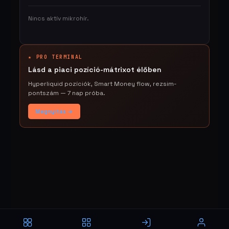
Nincs aktív mikrohír.
★ PRO TERMINAL
Lásd a piaci pozíció-mátrixot élőben
Hyperliquid pozíciók, Smart Money flow, rezsim-
pontszám — 7 nap próba.
Megnyitás →