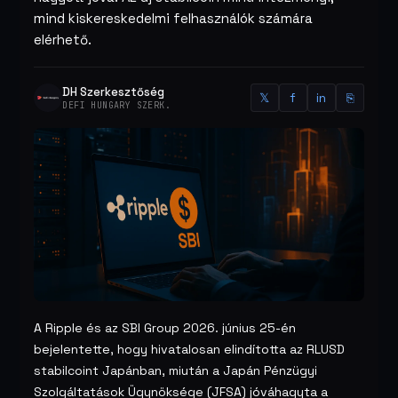
mind kiskereskedelmi felhasználók számára
elérhető.
DH Szerkesztőség
𝕏
f
in
⎘
DEFI HUNGARY SZERK.
A Ripple és az SBI Group 2026. június 25-én
bejelentette, hogy hivatalosan elindította az RLUSD
stabilcoint Japánban, miután a Japán Pénzügyi
Szolgáltatások Ügynöksége (JFSA) jóváhagyta a