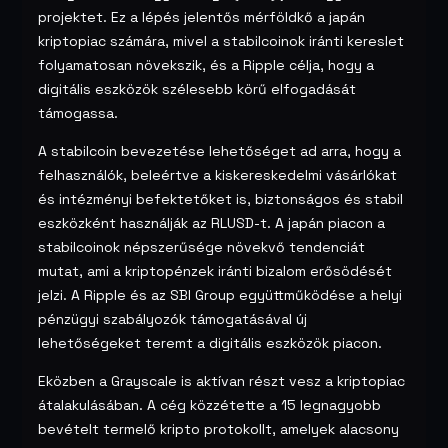
projektet. Ez a lépés jelentős mérföldkő a japán
kriptopiac számára, mivel a stabilcoinok iránti kereslet
folyamatosan növekszik, és a Ripple célja, hogy a
digitális eszközök szélesebb körű elfogadását
támogassa.
A stabilcoin bevezetése lehetőséget ad arra, hogy a
felhasználók, beleértve a kiskereskedelmi vásárlókat
és intézményi befektetőket is, biztonságos és stabil
eszközként használják az RLUSD-t. A japán piacon a
stabilcoinok népszerűsége növekvő tendenciát
mutat, ami a kriptopénzek iránti bizalom erősödését
jelzi. A Ripple és az SBI Group együttműködése a helyi
pénzügyi szabályozók támogatásával új
lehetőségeket teremt a digitális eszközök piacon.
Eközben a Grayscale is aktívan részt vesz a kriptopiac
átalakulásában. A cég közzétette a 15 legnagyobb
bevételt termelő kripto protokollt, amelyek alacsony