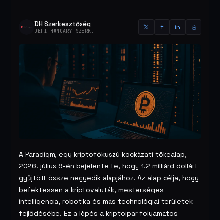
DH Szerkesztőség
𝕏
f
in
⎘
DEFI HUNGARY SZERK.
A Paradigm, egy kriptofókuszú kockázati tőkealap,
2026. július 9-én bejelentette, hogy 1,2 milliárd dollárt
gyűjtött össze negyedik alapjához. Az alap célja, hogy
befektessen a kriptovaluták, mesterséges
intelligencia, robotika és más technológiai területek
fejlődésébe. Ez a lépés a kriptoipar folyamatos