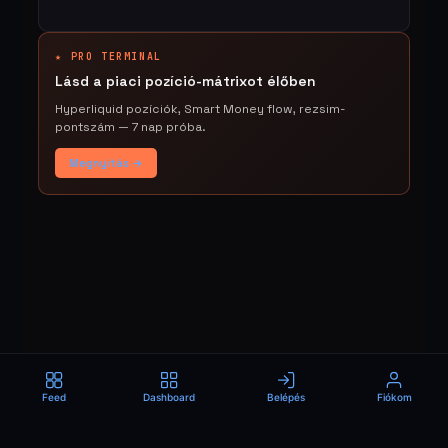
★ PRO TERMINAL
Lásd a piaci pozíció-mátrixot élőben
Hyperliquid pozíciók, Smart Money flow, rezsim-
pontszám — 7 nap próba.
Megnyitás →
Feed
Dashboard
Belépés
Fiókom