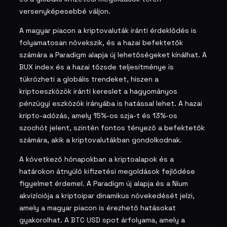
versenyképesebbé váljon.
A magyar piacon a kriptovaluták iránti érdeklődés is
folyamatosan növekszik, és a hazai befektetők
számára a Paradigm alapja új lehetőségeket kínálhat. A
BUX index és a hazai tőzsde teljesítménye is
tükrözheti a globális trendeket, hiszen a
kriptoeszközök iránti kereslet a hagyományos
pénzügyi eszközök irányába is hatással lehet. A hazai
kripto-adózás, amely 15%-os szja-t és 13%-os
szochót jelent, szintén fontos tényező a befektetők
számára, akik a kriptovalutákban gondolkodnak.
A következő hónapokban a kriptoalapok és a
határokon átnyúló kifizetési megoldások fejlődése
figyelmet érdemel. A Paradigm új alapja és a Nium
akvizíciója a kriptoipar dinamikus növekedését jelzi,
amely a magyar piacon is érezhető hatásokat
gyakorolhat. A BTC USD spot árfolyama, amely a