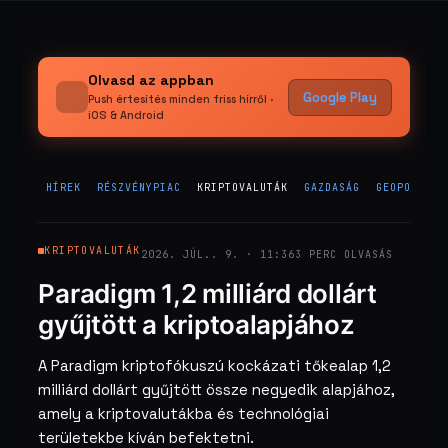
Olvasd az appban
Google Play
Push értesítés minden friss hírről ·
iOS & Android
HÍREK
RÉSZVÉNYPIAC
KRIPTOVALUTÁK
GAZDASÁG
GEOPOLITIK
KRIPTOVALUTÁK
2026. JÚL.. 9. · 11:36
3 PERC OLVASÁS
Paradigm 1,2 milliárd dollárt
gyűjtött a kriptoalapjához
A Paradigm kriptofókuszú kockázati tőkealap 1,2
milliárd dollárt gyűjtött össze negyedik alapjához,
amely a kriptovalutákba és technológiai
területekbe kíván befektetni.