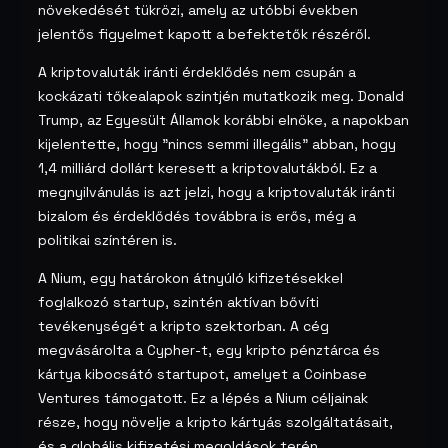
növekedését tükrözi, amely az utóbbi években
jelentős figyelmet kapott a befektetők részéről.
A kriptovaluták iránti érdeklődés nem csupán a
kockázati tőkealapok szintjén mutatkozik meg. Donald
Trump, az Egyesült Államok korábbi elnöke, a napokban
kijelentette, hogy "nincs semmi illegális" abban, hogy
1,4 milliárd dollárt keresett a kriptovalutákból. Ez a
megnyilvánulás is azt jelzi, hogy a kriptovaluták iránti
bizalom és érdeklődés továbbra is erős, még a
politikai színtéren is.
A Nium, egy határokon átnyúló kifizetésekkel
foglalkozó startup, szintén aktívan bővíti
tevékenységét a kripto szektorban. A cég
megvásárolta a Cypher-t, egy kripto pénztárca és
kártya kibocsátó startupot, amelyet a Coinbase
Ventures támogatott. Ez a lépés a Nium céljainak
része, hogy növelje a kripto kártyás szolgáltatásait,
és a globális kifizetési megoldások terén